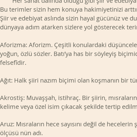
Her sanat dalında olduğu gibi şiir ve edebiyatt
Bu terimler sizin hem konuya hakimiyetinizi arttır
Şiir ve edebiyat aslında sizin hayal gücünüz ve du
dünyaya adım atarken sizlere yol gösterecek teri
Aforizma: Aforizm. Çeşitli konulardaki düşünceler
yoğun, özlü sözler. Batı’ya has bir söyleyiş biçi
felsefîdir.
Ağıt: Halk şiiri nazım biçimi olan koşmanın bir tü
Akrostiş: Muvaşşah, istihraç. Bir şiirin, mısraları
kelime veya özel isim çıkacak şekilde tertip edilm
Aruz: Mısraların hece sayısını değil de hecelerin ş
ölçüsü nün adı.