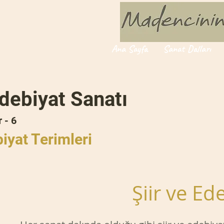
Ana Sayfa
Sanat Dalları
Edebiyat Sanatı
 - 6
biyat Terimleri
Şiir ve Ed