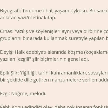
Biyografi: Tercüme-i hal, yaşam öyküsü. Bir sanat
anlatan yazı/metin/ kitap.
Cinas: Yazılış ve söylenişleri aynı veya birbirine
gruplarını bir arada kullanmak suretiyle yapılan b
Deyiş: Halk edebiyatı alanında koşma (koçaklama,
yazılan "ezgili" şiir biçimlerinin genel adı.
Epik Şiir: Yiğitliği, tarihi kahramanlıkları, savaşl
bir şekilde dile getiren manzumelere verilen addı
Ezgi: Nağme, melodi.
Fabl: Konu edindiği olay, daha çok insanın fonk