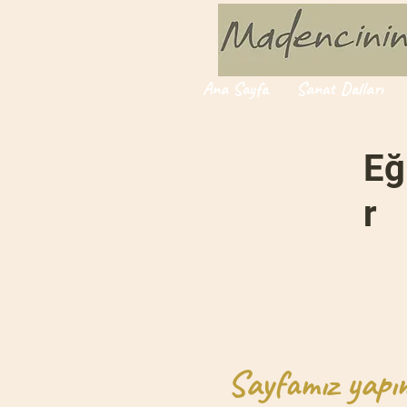
Ana Sayfa
Sanat Dalları
Eğ
r
Sayfamız yapı