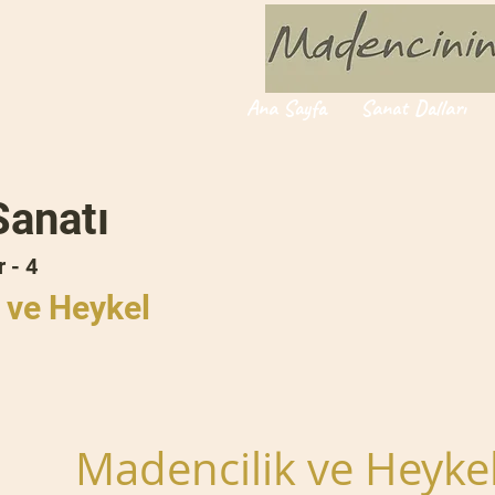
Ana Sayfa
Sanat Dalları
Sanatı
 - 4
 ve Heykel
Madencilik ve Heykel