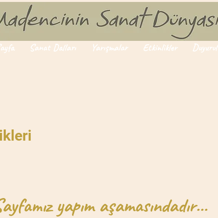
ayfa
Sanat Dalları
Yarışmalar
Etkinlikler
Duyurul
kleri
ayfamız yapım aşamasındadır...