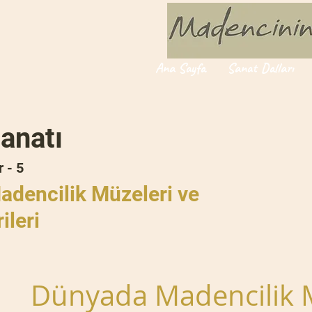
Ana Sayfa
Sanat Dalları
anatı
 - 5
dencilik Müzeleri ve
ileri
Dünyada Madencilik Mü