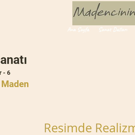
Ana Sayfa
Sanat Dalları
anatı
 - 6
e Maden
Resimde Realizm